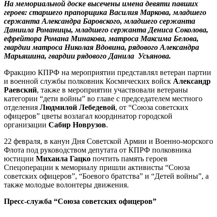
На мемориальной доске высечены имена девяти павших
героев: старшего прапорщика Василия Маркова, младшего
сержанта Александра Баровского, младшего сержанта
Даниила Романицы, младшего сержанта Дениса Соколова,
ефрейтора Романа Минакова, матроса Максима Белова,
гвардии матроса Николая Вдовина, рядового Александра
Марьяшина, гвардии рядового Данила Усьянова.
Фракцию КПРФ на мероприятии представлял ветеран партии
и военной службы полковник Космических войск
Александр
Раевский
, также в мероприятии участвовали ветераны
категории “дети войны” во главе с председателем местного
отделения
Людмилой Лебедевой
, от “Союза советских
офицеров” цветы возлагал координатор городской
организации
Сабир Новрузов
.
22 февраля, в канун Дня Советской Армии и Военно-морского
Флота под руководством депутата от КПРФ полковника
юстиции
Михаила Гацко
почтить память героев
Спецоперации к мемориалу пришли активисты “Союза
советских офицеров”, “Боевого братства” и “Детей войны”, а
также молодые волонтеры движения.
Пресс-служба “Союза советских офицеров”