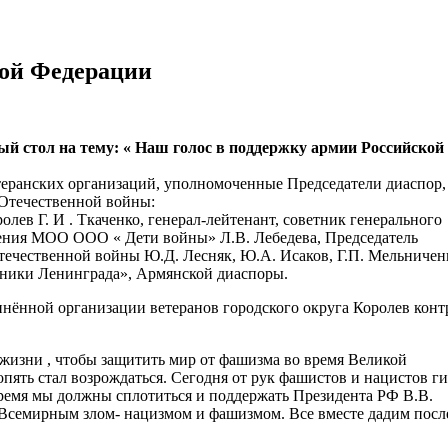
кой Федерации
лый стол на тему: « Наш голос в поддержку армии Российской
теранских организаций, уполномоченные Председатели диаспор,
 Отечественной войны:
лев Г. И . Ткаченко, генерал-лейтенант, советник генерального
еления МОО ООО « Дети войны» Л.В. Лебедева, Председатель
ечественной войны Ю.Д. Лесняк, Ю.А. Исаков, Г.П. Мельничен
дники Ленинграда», Армянской диаспоры.
нённой организации ветеранов городского округа Королев конт
жизни , чтобы защитить мир от фашизма во время Великой
пять стал возрождаться. Сегодня от рук фашистов и нацистов г
время мы должны сплотиться и поддержать Президента РФ В.В.
 Всемирным злом- нацизмом и фашизмом. Все вместе дадим пос