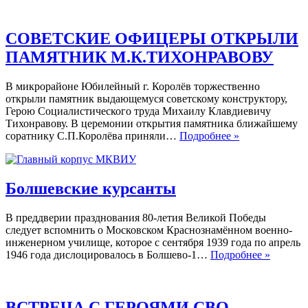
СВОЙ
ДОЛГ
ОН
СОВЕТСКИЕ ОФИЦЕРЫ ОТКРЫЛИ
ВЫПОЛНИЛ
ПАМЯТНИК М.К.ТИХОНРАВОВУ
СПОЛНА!
В микрорайоне Юбилейный г. Королëв торжественно
открыли памятник выдающемуся советскому конструктору,
Герою Социалистического труда Михаилу Клавдиевичу
Тихонравову. В церемонии открытия памятника ближайшему
СОВЕТСКИЕ
соратнику С.П.Королёва приняли…
Подробнее »
ОФИЦЕРЫ
ОТКРЫЛИ
ПАМЯТНИК
М.К.ТИХОН
Болшевские курсанты
В преддверии празднования 80-летия Великой Победы
следует вспомнить о Московском Краснознамённом военно-
инженерном училище, которое с сентября 1939 года по апрель
Болшев
1946 года дислоцировалось в Болшево-1…
Подробнее »
курсан
ВСТРЕЧА С ГЕРОЯМИ СВО