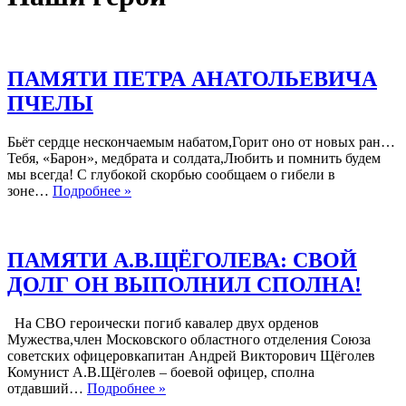
ПАМЯТИ ПЕТРА АНАТОЛЬЕВИЧА
ПЧЕЛЫ
Бьёт сердце нескончаемым набатом,Горит оно от новых ран…
Тебя, «Барон», медбрата и солдата,Любить и помнить будем
мы всегда! С глубокой скорбью сообщаем о гибели в
ПАМЯТИ
зоне…
Подробнее »
ПЕТРА
АНАТОЛЬЕВИЧА
ПЧЕЛЫ
ПАМЯТИ А.В.ЩЁГОЛЕВА: СВОЙ
ДОЛГ ОН ВЫПОЛНИЛ СПОЛНА!
На СВО героически погиб кавалер двух орденов
Мужества,член Московского областного отделения Союза
советских офицеровкапитан Андрей Викторович Щёголев
Комунист А.В.Щёголев – боевой офицер, сполна
ПАМЯТИ
отдавший…
Подробнее »
А.В.ЩЁГОЛЕВА: