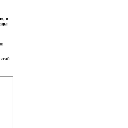
», в
рады
ми
иятий