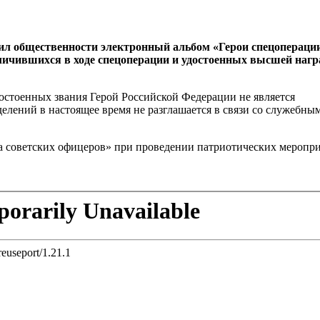
л общественности электронный альбом «Герои спецоперации
личившихся в ходе спецоперации и удостоенных высшей наг
остоенных звания Герой Российской Федерации не является
лений в настоящее время не разглашается в связи со служебны
а советских офицеров» при проведении патриотических меропр