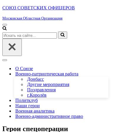
СОЮЗ СОВЕТСКИХ ОФИЦЕРОВ
Московская Областная Организация
Меню
навигации
Искать...
Меню
навигации
О Союзе
Военно-патриотическая работа
Донбасс
Другие мероприятия
Поздравления
г.Королёв
Политклуб
Наши герои
Военная аналитика
Военно-административное право
Герои спецоперации