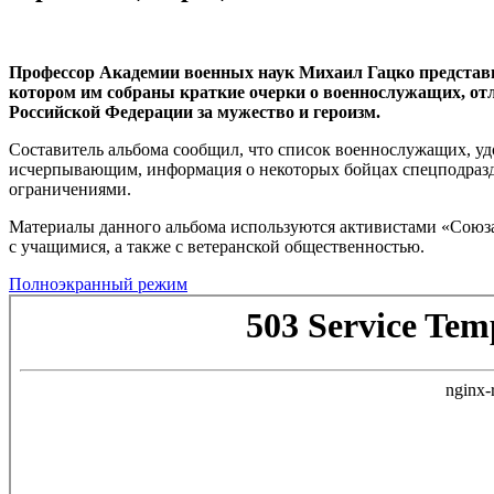
Профессор Академии военных наук Михаил Гацко представи
котором им собраны краткие очерки о военнослужащих, от
Российской Федерации за мужество и героизм.
Составитель альбома сообщил, что список военнослужащих, уд
исчерпывающим, информация о некоторых бойцах спецподразде
ограничениями.
Материалы данного альбома используются активистами «Союз
с учащимися, а также с ветеранской общественностью.
Полноэкранный режим
Перейти
к
содержимому
PDF