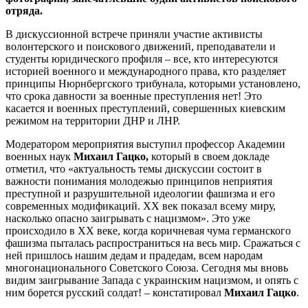
отряда.
В дискуссионной встрече приняли участие активисты
волонтерского и поискового движений, преподаватели и
студенты юридического профиля – все, кто интересуются
историей военного и международного права, кто разделяет
принципы Нюрнбергского трибунала, которыми установлено,
что срока давности за военные преступления нет! Это
касается и военных преступлений, совершенных киевским
режимом на территории ДНР и ЛНР.
Модератором мероприятия выступил профессор Академии
военных наук
Михаил Гацко,
который в своем докладе
отметил, что «актуальность темы дискуссии состоит в
важности понимания молодежью принципов неприятия
преступной и разрушительной идеологии фашизма и его
современных модификаций. XX век показал всему миру,
насколько опасно заигрывать с нацизмом». Это уже
происходило в XX веке, когда коричневая чума германского
фашизма пыталась распространиться на весь мир. Сражаться с
ней пришлось нашим дедам и прадедам, всем народам
многонационального Советского Союза. Сегодня мы вновь
видим заигрывание Запада с украинским нацизмом, и опять с
ним борется русский солдат! – констатировал
Михаил Гацко
.