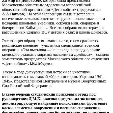
Zа мир на Донбассе!»
, которая была представлена
Московским областным отделением всероссийской
общественной организации «Дети войны» (председатель
А.А.Наумов
). На этой экспозиции были выставлены
посеченные осколками детские игрушки, опаленные огнем
пожарищ школьные учебники, осколки мин, снарядов и
боеприпасов Хаймарсов… Все это собрано волонтерами в
разрушенных ударами ВСУ детских садах и школа Донбасса.
Экспозиция обращает внимание на то, с кем сражаются
российские военные – участники специальной военной
операции. «Эта выставка — наш вклад в правду о войне
киевского режима с мирным населением Донбасса» – сказала
заместитель председателя Московского областного отделения
«Дети войны»
Л.В.Лебедева
.
Также в ходе дискуссионной встречи её участники
ознакомились с выставкой «Уроки истории. Украина 1941-
1945», представленной Центральным музеем Вооруженных
Сил Российской Федерации.
В свою очередь студенческий поисковый отряд под
руководством Д.М.Кравченко представил экспозицию,
демонстрирующую найденные поисковиками фронтовые
каски, элементы вооружения и военного снаряжения,
фотографии, запечатлевшие будни активистов поискового