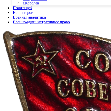
г.Королёв
Политклуб
Наши герои
Военная аналитика
Военно-административное право