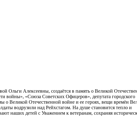
вой Ольги Алексеевны, создаётся в память о Великой Отечестве
ети войны», «Союза Советских Офицеров», депутата городского
мы о Великой Отечественной войне и ее героях, вещи времён Ве
лдаты водрузили над Рейхстагом. На душе становится тепло и
вают наших детей с Уважением к ветеранам, сохраняя историчес