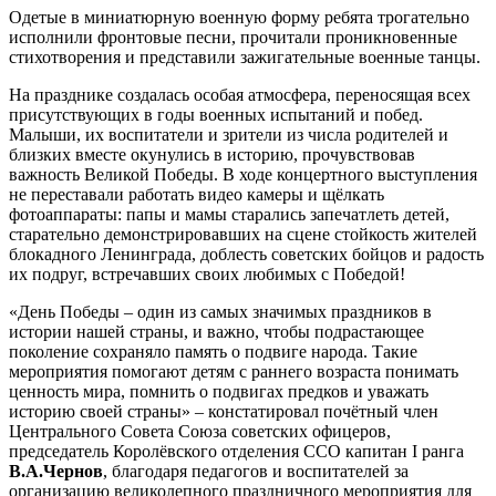
Одетые в миниатюрную военную форму ребята трогательно
исполнили фронтовые песни, прочитали проникновенные
стихотворения и представили зажигательные военные танцы.
На празднике создалась особая атмосфера, переносящая всех
присутствующих в годы военных испытаний и побед.
Малыши, их воспитатели и зрители из числа родителей и
близких вместе окунулись в историю, прочувствовав
важность Великой Победы. В ходе концертного выступления
не переставали работать видео камеры и щёлкать
фотоаппараты: папы и мамы старались запечатлеть детей,
старательно демонстрировавших на сцене стойкость жителей
блокадного Ленинграда, доблесть советских бойцов и радость
их подруг, встречавших своих любимых с Победой!
«День Победы – один из самых значимых праздников в
истории нашей страны, и важно, чтобы подрастающее
поколение сохраняло память о подвиге народа. Такие
мероприятия помогают детям с раннего возраста понимать
ценность мира, помнить о подвигах предков и уважать
историю своей страны» – констатировал почётный член
Центрального Совета Союза советских офицеров,
председатель Королёвского отделения ССО капитан I ранга
В.А.Чернов
, благодаря педагогов и воспитателей за
организацию великолепного праздничного мероприятия для