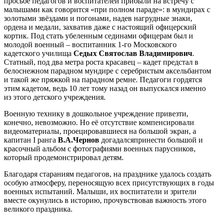
просьбе педагогов и воспитателей прибыли на встречу с
малышами как говорится «при полном параде»: в мундирах с
золотыми звёздами и погонами, надев нагрудные знаки,
ордена и медали, захватив даже с настоящий офицерский
кортик. Под стать убеленным сединами офицерам был и
молодой военный – воспитанник 1-го Московского
кадетского училища
Седых Святослав Владимирович
.
Статный, под два метра роста красавец – кадет предстал в
белоснежном парадном мундире с серебристым аксельбантом
и такой же пряжкой на парадном ремне. Педагоги гордятся
этим кадетом, ведь 10 лет тому назад он выпускался именно
из этого детского учреждения.
Военную технику в дошкольное учреждение привезти,
конечно, невозможно. Но её отсутствие компенсировали
видеоматериалы, проецировавшиеся на большой экран, а
капитан I ранга
В.А.Чернов
догадалсяпринести большой и
красочный альбом с фотографиями военных парусников,
который продемонстрировал детям.
Благодаря стараниям педагогов, на празднике удалось создать
особую атмосферу, переносящую всех присутствующих в годы
военных испытаний. Малыши, их воспитатели и зрители
вместе окунулись в историю, прочувствовав важность этого
великого праздника.