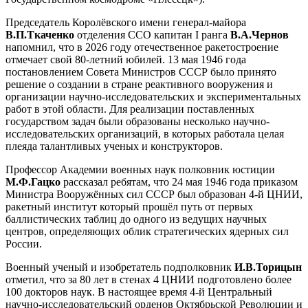
Председатель Королёвского имени генерал-майора
В.П.Ткаченко
отделения ССО капитан I ранга
В.А.Чернов
напомнил, что в 2026 году отечественное ракетостроение
отмечает свой 80-летний юбилей. 13 мая 1946 года
постановлением Совета Министров СССР было принято
решение о создании в стране реактивного вооружения и
организации научно-исследовательских и экспериментальных
работ в этой области. Для реализации поставленных
государством задач были образованы несколько научно-
исследовательских организаций, в которых работала целая
плеяда талантливых ученых и конструкторов.
Профессор Академии военных наук полковник юстиции
М.Ф.Гацко
рассказал ребятам, что 24 мая 1946 года приказом
Министра Вооружённых сил СССР был образован 4-й ЦНИИ,
ракетный институт который прошёл путь от первых
баллистических таблиц до одного из ведущих научных
центров, определяющих облик стратегических ядерных сил
России.
Военный ученый и изобретатель подполковник
И.В.Торицын
отметил, что за 80 лет в стенах 4 ЦНИИ подготовлено более
100 докторов наук. В настоящее время 4-й Центральный
научно-исследовательский орденов Октябрьской Революции и