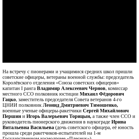
На встречу с пионерами и учащимися средних школ пришли
советские офицеры, ветераны военной службы: председатель
Королёвского отделения «Союза советских офицеров»
капитан I ранга
Владимир Алексеевич Чернов
, комиссар
местного ССО полковник юстиции
Михаил Фёдорович
Гацко
, заместитель председателя Совета ветеранов 4-го
ЦНИИ полковник
Леонид Дмитриевич Тимошенко,
военные ученые офицеры-ракетчики
Сергей Михайлович
Першин
и
Игорь Валерьевич Торицын,
а также
член ССО и
руководитель пионерского движения в наукограде
Ирина
Витальевна Васильева
(дочь советского офицера, её юность
прошла среди ракетчиков-испытателей на 1-м
Государственном космодроме «Плесецк»).